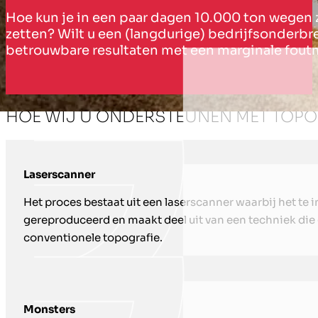
Hoe kun je in een paar dagen 10.000 ton wegen 
zetten? Wilt u een (langdurige) bedrijfsonderbr
betrouwbare resultaten met een marginale fou
HOE WIJ U ONDERSTEUNEN MET TOPO
Laserscanner
Het proces bestaat uit een laserscanner waarbij het te 
gereproduceerd en maakt deel uit van een techniek die g
conventionele topografie.
Monsters