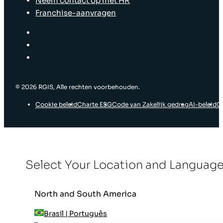
Neem contact op met HR
Franchise-aanvragen
© ‎2026 RGIS, Alle rechten voorbehouden.
Cookie beleid
Charte ESG
Code van Zakelijk gedrag
AI-beleid
G
Select Your Location and Languag
North and South America
Brasil | Português