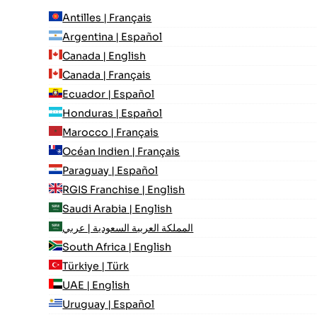
Antilles | Français
Argentina | Español
Canada | English
Canada | Français
Ecuador | Español
Honduras | Español
Marocco | Français
Océan Indien | Français
Paraguay | Español
RGIS Franchise | English
Saudi Arabia | English
المملكة العربية السعودية | عربي
South Africa | English
Türkiye | Türk
UAE | English
Uruguay | Español