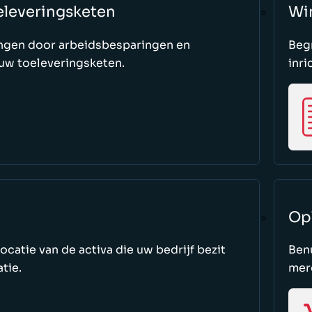
eleveringsketen
Wi
gingen door arbeidsbesparingen en
Begr
uw toeleveringsketen.
inr
Op
 locatie van de activa die uw bedrijf bezit
Ben
tie.
mer