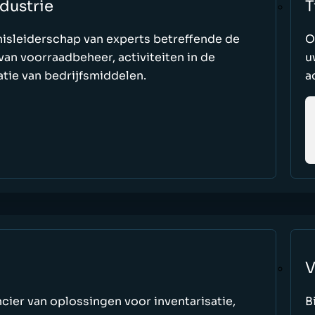
dustrie
T
nisleiderschap van experts betreffende de
O
an voorraadbeheer, activiteiten in de
u
tie van bedrijfsmiddelen.
a
V
cier van oplossingen voor inventarisatie,
B