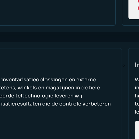
I
 inventarisatieoplossingen en externe
W
etens, winkels en magazijnen in de hele
i
eerde teltechnologie leveren wij
h
risatieresultaten die de controle verbeteren
t
l