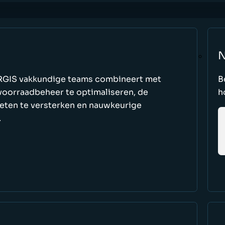
N
e RGIS vakkundige teams combineert met
B
oorraadbeheer te optimaliseren, de
h
keten te versterken en nauwkeurige
.