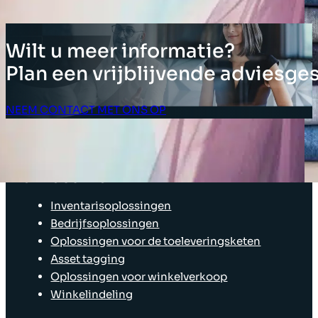
→
Wilt u meer informatie?
Plan een vrijblijvende adviesge
NEEM CONTACT MET ONS OP
Klant Login
OPLOSSINGEN
Inventarisoplossingen
Bedrijfsoplossingen
Oplossingen voor de toeleveringsketen
Asset tagging
Oplossingen voor winkelverkoop
Winkelindeling