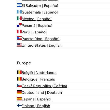
El Salvador | Español
Guatemala | Español
México | Español
Panamá | Español
Perú | Español
Puerto Rico | Español
United States | English
Europe
België | Nederlands
Belgique | Français
Česká Republika | Čeština
Deutschland | Deutsch
España | Español
Finland | English