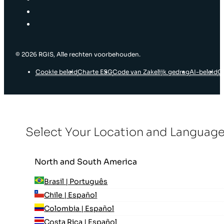
© ‎2026 RGIS, Alle rechten voorbehouden.
Cookie beleid
Charte ESG
Code van Zakelijk gedrag
AI-beleid
G
Select Your Location and Languag
North and South America
Brasil | Português
Chile | Español
Colombia | Español
Costa Rica | Español