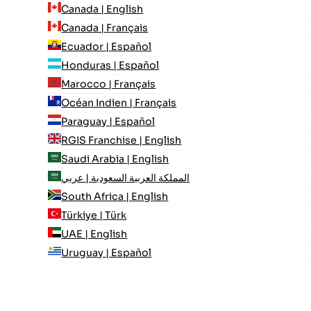
Canada | English
Canada | Français
Ecuador | Español
Honduras | Español
Marocco | Français
Océan Indien | Français
Paraguay | Español
RGIS Franchise | English
Saudi Arabia | English
المملكة العربية السعودية | عربي
South Africa | English
Türkiye | Türk
UAE | English
Uruguay | Español