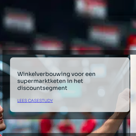
Toeleveringsketen
Industrieel en magazijn
Dienstensector
Detailhandel
Winkelverbouwing voor een
supermarktketen in het
discountsegment
LEES CASESTUDY