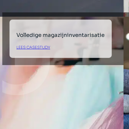
Volledige magazijninventarisatie
LEES CASESTUDY
←
1
2
3