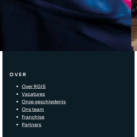
Inventarisoplossingen
Bedrijfsoplossingen
Oplossingen voor de toeleveringsketen
Asset tagging
Oplossingen voor winkelverkoop
Winkelindeling
OVER
Over RGIS
Vacatures
Onze geschiedenis
Ons team
Franchise
Partners