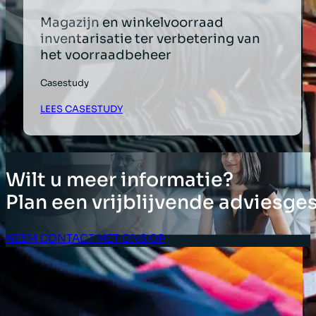
Magazijn en winkelvoorraad
inventarisatie ter verbetering van
het voorraadbeheer
Casestudy
LEES CASESTUDY
Wilt u meer informatie?
Plan een vrijblijvende adviesge
NEEM CONTACT MET ONS OP
Klant Login
OPLOSSINGEN