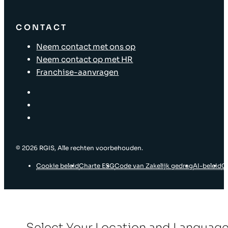
CONTACT
Neem contact met ons op
Neem contact op met HR
Franchise-aanvragen
© ‎2026 RGIS, Alle rechten voorbehouden.
Cookie beleid
Charte ESG
Code van Zakelijk gedrag
AI-beleid
G
Select Your Location and Languag