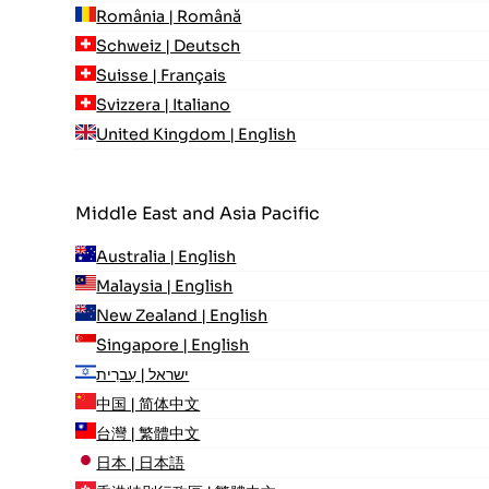
România | Română
Schweiz | Deutsch
Suisse | Français
Svizzera | Italiano
United Kingdom | English
Middle East and Asia Pacific
Australia | English
Malaysia | English
New Zealand | English
Singapore | English
ישראל | עִברִית
中国 | 简体中文
台灣 | 繁體中文
日本 | 日本語