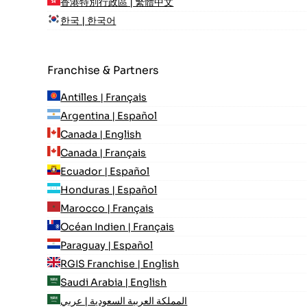
香港特別行政區 | 繁體中文
한국 | 한국어
Franchise & Partners
Antilles | Français
Argentina | Español
Canada | English
Canada | Français
Ecuador | Español
Honduras | Español
Marocco | Français
Océan Indien | Français
Paraguay | Español
RGIS Franchise | English
Saudi Arabia | English
المملكة العربية السعودية | عربي