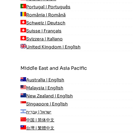
Portugal | Português
România | Română
Schweiz | Deutsch
Suisse | Français
Svizzera | Italiano
United Kingdom | English
Middle East and Asia Pacific
Australia | English
Malaysia | English
New Zealand | English
Singapore | English
ישראל | עִברִית
中国 | 简体中文
台灣 | 繁體中文