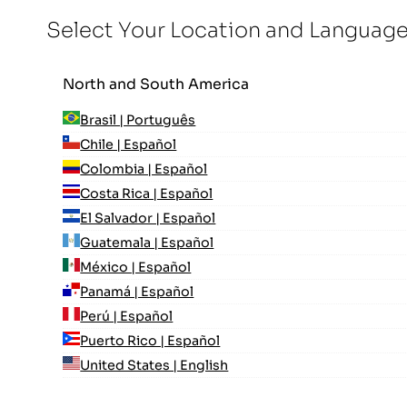
Select Your Location and Languag
North and South America
Brasil | Português
Chile | Español
Colombia | Español
Costa Rica | Español
El Salvador | Español
Guatemala | Español
México | Español
Panamá | Español
Perú | Español
Puerto Rico | Español
United States | English