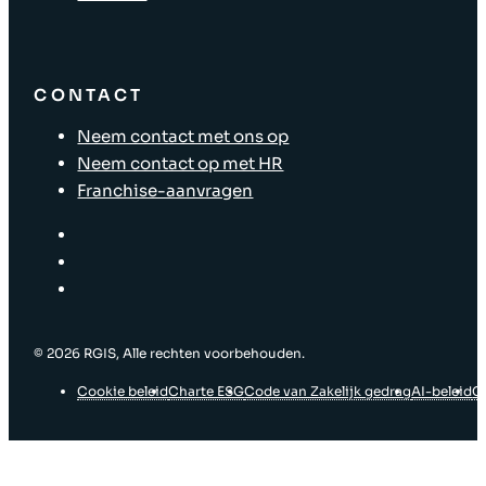
CONTACT
Neem contact met ons op
Neem contact op met HR
Franchise-aanvragen
© ‎2026 RGIS, Alle rechten voorbehouden.
Cookie beleid
Charte ESG
Code van Zakelijk gedrag
AI-beleid
G