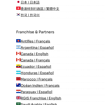
日本 | 日本語
香港特別行政區 | 繁體中文
한국 | 한국어
Franchise & Partners
Antilles | Français
Argentina | Español
Canada | English
Canada | Français
Ecuador | Español
Honduras | Español
Marocco | Français
Océan Indien | Français
Paraguay | Español
RGIS Franchise | English
Saudi Arabia | English