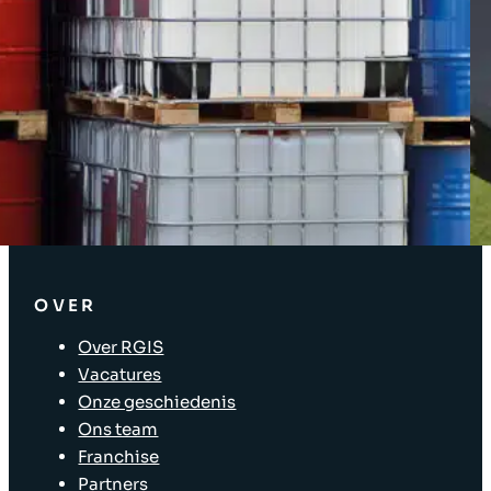
OPLOSSINGEN
Inventarisoplossingen
Bedrijfsoplossingen
Oplossingen voor de toeleveringsketen
Asset tagging
Oplossingen voor winkelverkoop
Winkelindeling
OVER
Over RGIS
Vacatures
Onze geschiedenis
Ons team
Franchise
Partners