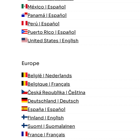
México | Español
Panamá | Español
Perú | Español
Puerto Rico | Español
United States | English
Europe
België | Nederlands
Belgique | Français
Česká Republika | Čeština
Deutschland | Deutsch
España | Español
Finland | English
Suomi | Suomalainen
France | Français