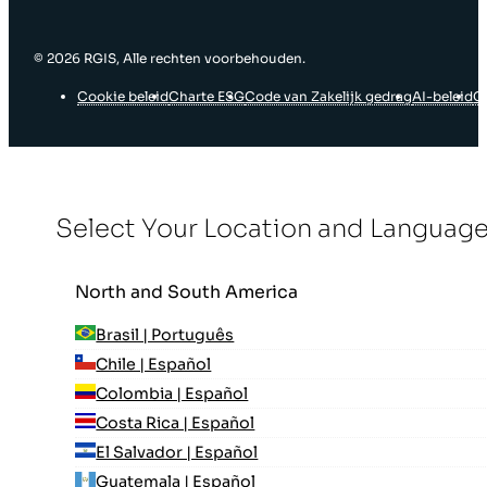
© ‎2026 RGIS, Alle rechten voorbehouden.
Cookie beleid
Charte ESG
Code van Zakelijk gedrag
AI-beleid
G
Select Your Location and Languag
North and South America
Brasil | Português
Chile | Español
Colombia | Español
Costa Rica | Español
El Salvador | Español
Guatemala | Español