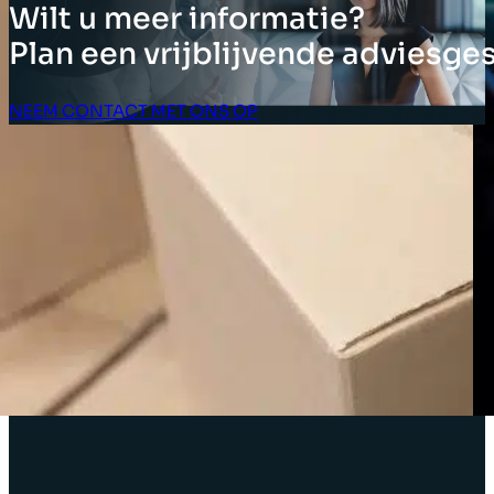
Wilt u meer informatie?
Plan een vrijblijvende adviesge
NEEM CONTACT MET ONS OP
Klant Login
OPLOSSINGEN
Inventarisoplossingen
Bedrijfsoplossingen
Oplossingen voor de toeleveringsketen
Asset tagging
Oplossingen voor winkelverkoop
Winkelindeling