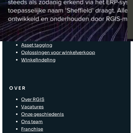
Klant Login
OPLOSSINGEN
Inventarisoplossingen
Bedrijfsoplossingen
Oplossingen voor de toeleveringsketen
Asset tagging
Oplossingen voor winkelverkoop
Winkelindeling
OVER
Over RGIS
Vacatures
Onze geschiedenis
Ons team
Franchise