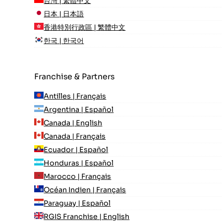
台灣 | 繁體中文
日本 | 日本語
香港特別行政區 | 繁體中文
한국 | 한국어
Franchise & Partners
Antilles | Français
Argentina | Español
Canada | English
Canada | Français
Ecuador | Español
Honduras | Español
Marocco | Français
Océan Indien | Français
Paraguay | Español
RGIS Franchise | English