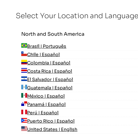
Select Your Location and Languag
North and South America
Brasil | Português
Chile | Español
Colombia | Español
Costa Rica | Español
El Salvador | Español
Guatemala | Español
México | Español
Panamá | Español
Perú | Español
Puerto Rico | Español
United States | English