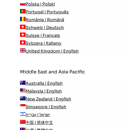
Polska | Polski
Portugal | Português
România | Română
Schweiz | Deutsch
Suisse | Français
Svizzera | Italiano
United Kingdom | English
Middle East and Asia Pacific
Australia | English
Malaysia | English
New Zealand | English
Singapore | English
ישראל | עִברִית
中国 | 简体中文