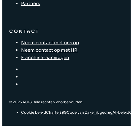
Partners
CONTACT
Neem contact met ons op
Neem contact op met HR
Franchise-aanvragen
© ‎2026 RGIS, Alle rechten voorbehouden.
Cookie beleid
Charte ESG
Code van Zakelijk gedrag
AI-beleid
G