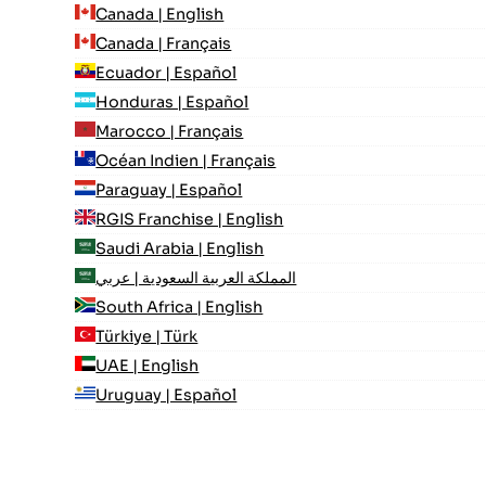
Canada | English
Canada | Français
Ecuador | Español
Honduras | Español
Marocco | Français
Océan Indien | Français
Paraguay | Español
RGIS Franchise | English
Saudi Arabia | English
المملكة العربية السعودية | عربي
South Africa | English
Türkiye | Türk
UAE | English
Uruguay | Español