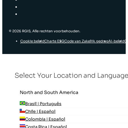
© ‎2026 RGIS, Alle rechten voorbehouden.
Cookie beleid
Charte ESG
Code van Zakelijk gedrag
AI-beleid
G
Select Your Location and Languag
North and South America
Brasil | Português
Chile | Español
Colombia | Español
Costa Rica | Español