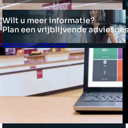
Wilt u meer informatie?
Plan een vrijblijvende adviesge
NEEM CONTACT MET ONS OP
Klant Login
OPLOSSINGEN
Inventarisoplossingen
Bedrijfsoplossingen
Oplossingen voor de toeleveringsketen
Asset tagging
Oplossingen voor winkelverkoop
Winkelindeling