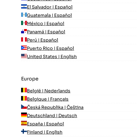
El Salvador | Español
Guatemala | Español
México | Español
Panamá | Español
Perú | Español
Puerto Rico | Español
United States | English
Europe
België | Nederlands
Belgique | Français
Česká Republika | Čeština
Deutschland | Deutsch
España | Español
Finland | English