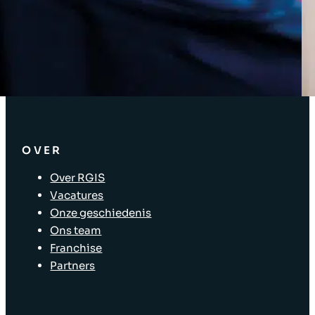
Bedrijfsoplossingen
Oplossingen voor de toeleveringsketen
Asset tagging
Oplossingen voor winkelverkoop
Winkelindeling
OVER
Over RGIS
Vacatures
Onze geschiedenis
Ons team
Franchise
Partners