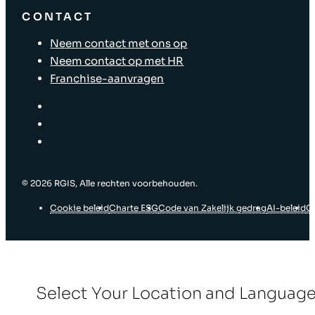
CONTACT
Neem contact met ons op
Neem contact op met HR
Franchise-aanvragen
© ‎2026 RGIS, Alle rechten voorbehouden.
Cookie beleid
Charte ESG
Code van Zakelijk gedrag
AI-beleid
G
Select Your Location and Languag