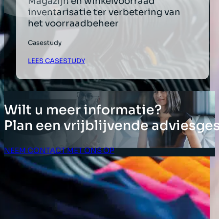
Magazijn en winkelvoorraad
inventarisatie ter verbetering van
het voorraadbeheer
Casestudy
LEES CASESTUDY
Wilt u meer informatie?
Plan een vrijblijvende adviesge
NEEM CONTACT MET ONS OP
Klant Login
OPLOSSINGEN
Inventarisoplossingen