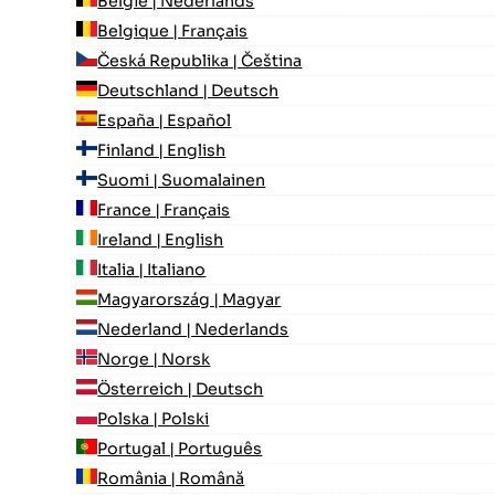
België | Nederlands
Belgique | Français
Česká Republika | Čeština
Deutschland | Deutsch
España | Español
Finland | English
Suomi | Suomalainen
France | Français
Ireland | English
Italia | Italiano
Magyarország | Magyar
Nederland | Nederlands
Norge | Norsk
Österreich | Deutsch
Polska | Polski
Portugal | Português
România | Română